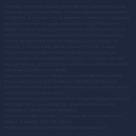
El trading y la inversión implican un nivel de riesgo significativo y no son
adecuados para todos los clientes. Por favor, considera cuidadosamente
tus objetivos de inversión, nivel de experiencia y tolerancia al riesgo antes
de comprar o vender. Las operaciones implican riesgos financieros y
podrían resultar en la pérdida parcial o total de tus fondos, por lo que no
debes invertir dinero que no puedas permitirte perder. Debes conocer y
comprender plenamente todos los riesgos asociados al trading y la
inversión, y, si tienes dudas, buscar el asesoramiento de un asesor
financiero independiente. Se te conceden derechos limitados y no
exclusivos para utilizar la propiedad intelectual contenida en este sitio
para uso personal, no comercial y no transferible, únicamente en relación
con los servicios ofrecidos en el sitio.
Dado que EOLabs LLC no está bajo la supervisión de la JFSA, no está
involucrada en ningún acto considerado como oferta de productos
financieros y solicitud de servicios financieros a Japón y este sitio web no
está dirigido a residentes en Japón.
EOLabs LLC, Company No 377 LLC 2020, having its registered address at:
First Floor, First St. Vincent Bank Ltd., James Street, PO Box 1574,
Kingstown, St. Vincent and the Grenadines.
Merchant Company: Highmax LTD, company No: 124393, MOL: Main
Street 5-9, Gibraltar, GX11 1AA, Gibraltar.
HighMax Ltd is acting as the Payment Agent for EOLabs LLC.