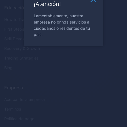
¡Atención!
Educación
Lamentablemente, nuestra
How to Trade
empresa no brinda servicios a
ciudadanos o residentes de tu
First Steps
país.
Skill Development
Recovery & Growth
Trading Strategies
Blog
Empresa
Acerca de la empresa
Términos
Política de pago