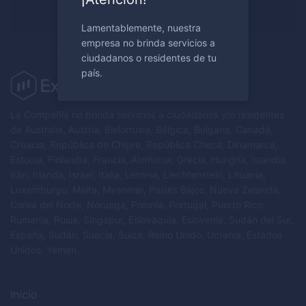
Regístrese ahora
Lamentablemente, nuestra
empresa no brinda servicios a
ciudadanos o residentes de tu
país.
La Compañía no brinda servicios a ciudadanos y/o residentes
de Australia, Austria, Bielorrusia, Bélgica, Bulgaria, Canadá,
Croacia, República de Chipre, República Checa, Dinamarca,
Estonia, Finlandia, Francia, Alemania, Grecia, Hungría, Islandia.
Irán, Irlanda, Israel, Italia, Letonia, Liechtenstein, Lituania,
Luxemburgo, Malta, Myanmar, Países Bajos, Nueva Zelanda,
Corea del Norte, Noruega, Polonia, Portugal, Puerto Rico,
Rumania, Rusia, Singapur, Eslovaquia, Eslovenia, Sudán del Sur,
España, Sudán, Suecia, Suiza, Reino Unido, Ucrania, Estados
Unidos, Yemen.
Inicio