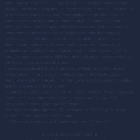
adecuados para todos los clientes. Por favor, considera cuidadosamente
tus objetivos de inversión, nivel de experiencia y tolerancia al riesgo antes
de comprar o vender. Las operaciones implican riesgos financieros y
podrían resultar en la pérdida parcial o total de tus fondos, por lo que no
debes invertir dinero que no puedas permitirte perder. Debes conocer y
comprender plenamente todos los riesgos asociados al trading y la
inversión, y, si tienes dudas, buscar el asesoramiento de un asesor
financiero independiente. Se te conceden derechos limitados y no
exclusivos para utilizar la propiedad intelectual contenida en este sitio
para uso personal, no comercial y no transferible, únicamente en relación
con los servicios ofrecidos en el sitio.
Dado que EOLabs LLC no está bajo la supervisión de la JFSA, no está
involucrada en ningún acto considerado como oferta de productos
financieros y solicitud de servicios financieros a Japón y este sitio web no
está dirigido a residentes en Japón.
EOLabs LLC, Company No 377 LLC 2020, having its registered address at:
First Floor, First St. Vincent Bank Ltd., James Street, PO Box 1574,
Kingstown, St. Vincent and the Grenadines.
Merchant Company: Highmax LTD, company No: 124393, MOL: Main
Street 5-9, Gibraltar, GX11 1AA, Gibraltar.
HighMax Ltd is acting as the Payment Agent for EOLabs LLC.
© 2014–
2026
ExpertOption